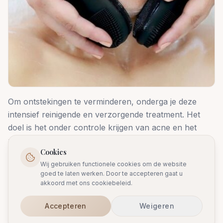
Om ontstekingen te verminderen, onderga je deze
intensief reinigende en verzorgende treatment. Het
doel is het onder controle krijgen van acne en het
aanpakken van de ontstane huidbeschadigingen.
Cookies
Resultaten
Wij gebruiken functionele cookies om de website
goed te laten werken. Door te accepteren gaat u
✓
Ontstekingen zoals puistjes en pukkels zijn
akkoord met ons cookiebeleid.
afgenomen
Accepteren
Weigeren
✓
De vettige glans is minder zichtbaar