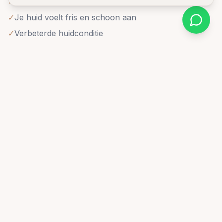
✓
De huid is intensief gereinigd en de poriën verfijnd
✓
Je huid voelt fris en schoon aan
✓
Verbeterde huidconditie
Lumevia LED Therapie
Professioneel LED therapie systeem, na elke
gezichtsbehandeling
Na elke gezichtsbehandeling maken wij gebruik van
het Lumevia LED professioneel LED therapie systeem.
Dit krachtige systeem gebruikt verschillende
golflengtes licht om de huid op cellulair niveau te
behandelen en het effect van de facial te versterken.
Wat doet Lumevia LED?