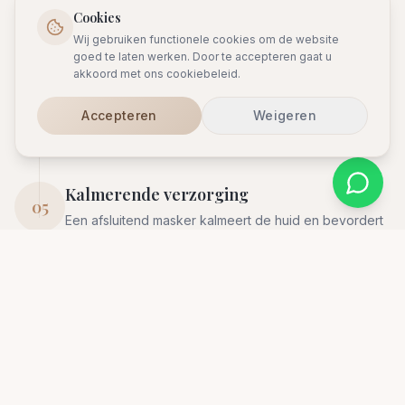
Gecontroleerde microperforaties stimuleren het
Cookies
natuurlijke herstelproces.
Wij gebruiken functionele cookies om de website
goed te laten werken. Door te accepteren gaat u
akkoord met ons cookiebeleid.
Insluisen van actieve werkstoffen
04
De geselecteerde Mesoestetic c.prof cocktail wordt
Accepteren
Weigeren
diep in de huid gebracht.
Kalmerende verzorging
05
Een afsluitend masker kalmeert de huid en bevordert
het herstel.
Lumevia LED-lichttherapie (10 min)
06
De behandeling wordt afgesloten met LED-
lichttherapie. De kleur wordt aangepast op uw
specifieke huidbehoefte voor optimaal herstel en
resultaat.